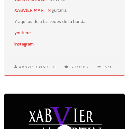
XABVIER MARTIN
guitarra
Y aquí os dejo las redes de la banda
youtube
instagram
XABVIER MARTIN
CLOSED
870