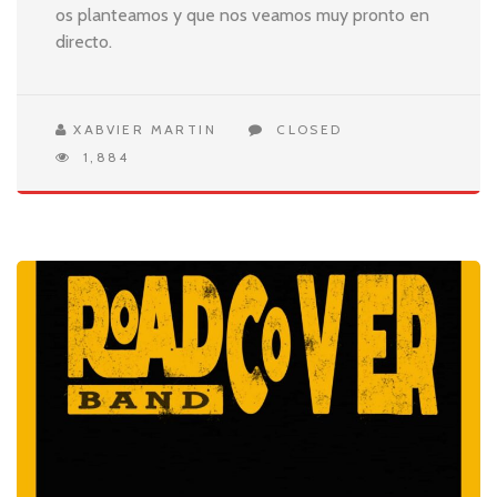
os planteamos y que nos veamos muy pronto en
directo.
XABVIER MARTIN
CLOSED
1,884