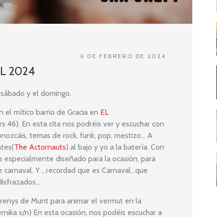
6 DE FEBRERO DE 2024
L 2024
 sábado y el domingo.
 el mítico barrio de Gracia en
EL
ors 46). En esta cita nos podréis ver y escuchar con
conozcáis, temas de rock, funk, pop, mestizo… A
ntes(
The Actornauts
) al bajo y yo a la batería. Con
s especialmente diseñado para la ocasión, para
 de carnaval. Y …recordad que es Carnaval…que
disfrazados…
renys de Munt para animar el vermut en la
nika s/n) En esta ocasión, nos podéis escuchar a